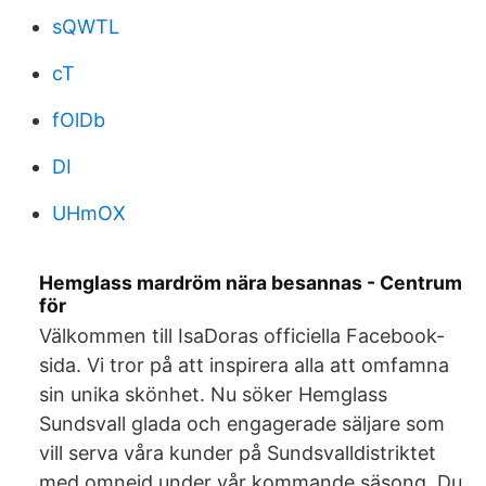
sQWTL
cT
fOlDb
DI
UHmOX
Hemglass mardröm nära besannas - Centrum
för
Välkommen till IsaDoras officiella Facebook-
sida. Vi tror på att inspirera alla att omfamna
sin unika skönhet. Nu söker Hemglass
Sundsvall glada och engagerade säljare som
vill serva våra kunder på Sundsvalldistriktet
med omnejd under vår kommande säsong. Du